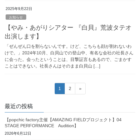
2025年9月22日
お知らせ
【やみ・あがりシアター 『白貝』荒波タテオ
出演します】
「ぜんぜん口を割らないんです。けど、こちらも顔が割れないわ
けで。」2024年10月、白貝山での登山中、有名な会社の社長さん
に会った。会ったということは、目撃証言もあるので、ごまかす
ことはできない。社長さんはそのまま白貝山 […]
投
固
固
1
2
»
稿
定
定
ペ
ペ
の
最近の投稿
ー
ー
ペ
ジ
ジ
【popchic factory主催【AMAZING FIELDプロジェクト】04
ー
STAGE PERFORMANCE Audition】
ジ
2026年6月12日