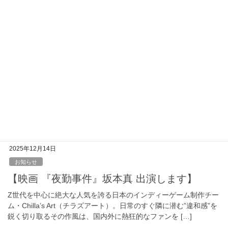
で新人教育をすることになった主人公・前野ゆ […]
2026年3月14日
お知らせ
【映画 『教場 Requiem』荒波タテオ、藤本
彪 出演します】
木村拓哉主演のテレビドラマ「教場」シリーズの集大成となる、
劇場版2部作の後編。前編「教場 Reunion」はNetflixで独占配信さ
れ、続く本作は劇場公開される。未来の警察官を育成する学校
「教場」を舞台に、木村演じる教 […]
2025年12月14日
お知らせ
【映画 『夜勤事件』坂本真 出演します】
Z世代を中心に絶大な人気を誇る日本のインディーゲーム制作チー
ム・Chilla’s Art（チラズアート）。日常のすぐ隣に潜む”違和感”を
鋭く切り取るその作風は、国内外に熱狂的なファンを […]