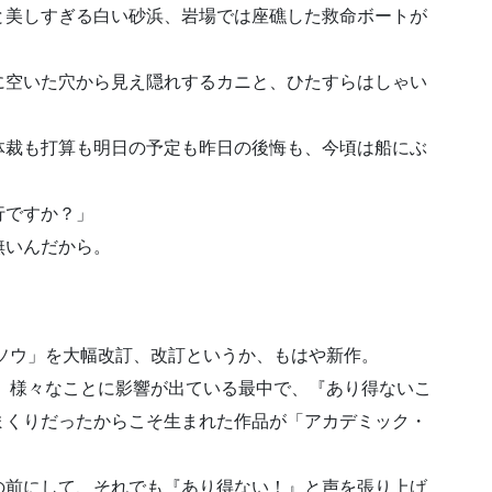
と美しすぎる白い砂浜、岩場では座礁した救命ボートが
に空いた穴から見え隠れするカニと、ひたすらはしゃい
体裁も打算も明日の予定も昨日の後悔も、今頃は船にぶ
。
行ですか？」
無いんだから。
ンソウ」を大幅改訂、改訂というか、もはや新作。
で、様々なことに影響が出ている最中で、『あり得ないこ
まくりだったからこそ生まれた作品が「アカデミック・
の前にして、それでも『あり得ない！』と声を張り上げ