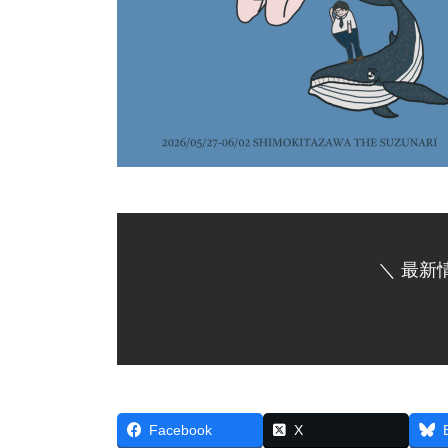
＼ 最新
Facebook
X