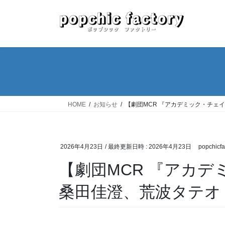
コ
ナ
ン
ビ
テ
ゲ
ン
ー
ツ
シ
へ
ョ
ス
ン
キ
に
ッ
移
HOME
お知らせ
【劇団MCR 『アカデミック・チェ
プ
動
2026年4月23日
/ 最終更新日時 :
2026年4月23日
popchicfa
【劇団MCR 『アカ
桑田佳澄、荒波タテオ