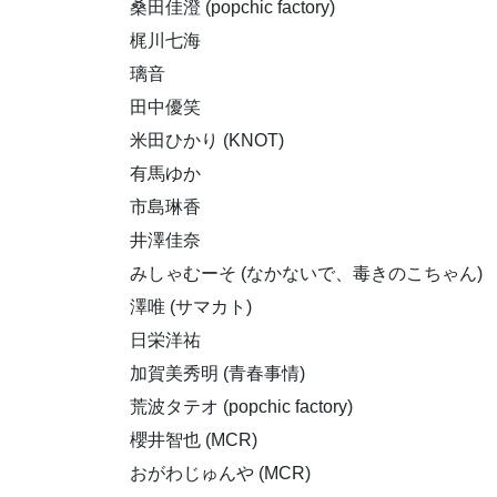
桑田佳澄 (popchic factory)
梶川七海
璃音
田中優笑
米田ひかり (KNOT)
有馬ゆか
市島琳香
井澤佳奈
みしゃむーそ (なかないで、毒きのこちゃん)
澤唯 (サマカト)
日栄洋祐
加賀美秀明 (青春事情)
荒波タテオ (popchic factory)
櫻井智也 (MCR)
おがわじゅんや (MCR)