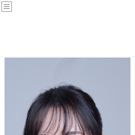
コ
ナ
ン
ビ
テ
ゲ
ン
ー
渡邊七緒
ツ
シ
へ
ョ
ス
ン
HOME
渡邊七緒
キ
に
ッ
移
プ
動