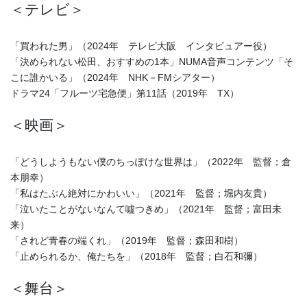
＜テレビ＞
「買われた男」（2024年 テレビ大阪 インタビュアー役）
「決められない松田、おすすめの1本」NUMA音声コンテンツ「そ
こに誰かいる」（2024年 NHK－FMシアター）
ドラマ24「フルーツ宅急便」第11話（2019年 TX）
＜映画＞
「どうしようもない僕のちっぽけな世界は」（2022年 監督；倉
本朋幸）
「私はたぶん絶対にかわいい」（2021年 監督；堀内友貴）
「泣いたことがないなんて噓つきめ」（2021年 監督；富田未
来）
「されど青春の端くれ」（2019年 監督；森田和樹）
「止められるか、俺たちを」（2018年 監督；白石和彌）
＜舞台＞