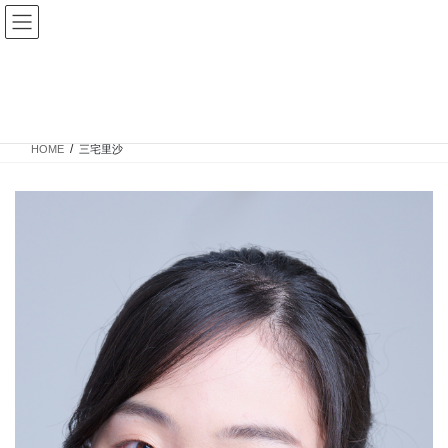
コ
ナ
ン
ビ
テ
ゲ
ン
ー
三宅里沙
ツ
シ
へ
ョ
ス
ン
HOME
三宅里沙
キ
に
ッ
移
プ
動